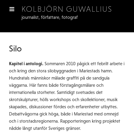
Skip
KOLBJÖRN GUWALLIUS
to
journalist, författare, fotograf
content
Silo
Kapitel i antologi.
Sommaren 2010 pågick ett febrilt arbete i
och kring den stora silobyggnaden i Mariestads hamn.
Hundratals människor målade graffiti på de sandgula
väggarna. Här fanns både förstagångsmålare och
internationella storheter. Samtidigt svetsades det
skrotskulpturer, hölls workshops och skollektioner, musik
skapades, diskussioner fördes och erfarenheter utbyttes.
Debattvågorna gick höga, både i Mariestad med omnejd
och i storstadsregionerna. Rapporteringen kring projektet
nådde långt utanför Sveriges gränser.