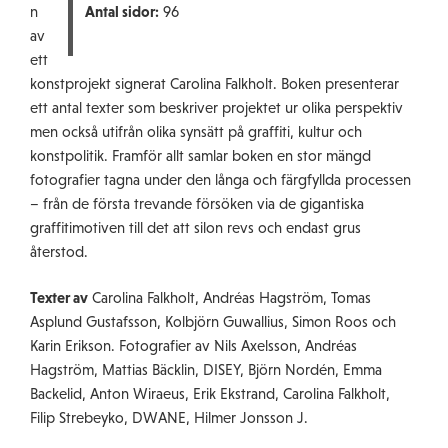
n
Antal sidor:
96
av
ett
konstprojekt signerat Carolina Falkholt. Boken presenterar
ett antal texter som beskriver projektet ur olika perspektiv
men också utifrån olika synsätt på graffiti, kultur och
konstpolitik. Framför allt samlar boken en stor mängd
fotografier tagna under den långa och färgfyllda processen
– från de första trevande försöken via de gigantiska
graffitimotiven till det att silon revs och endast grus
återstod.
Texter av
Carolina Falkholt, Andréas Hagström, Tomas
Asplund Gustafsson, Kolbjörn Guwallius, Simon Roos och
Karin Erikson. Fotografier av Nils Axelsson, Andréas
Hagström, Mattias Bäcklin, DISEY, Björn Nordén, Emma
Backelid, Anton Wiraeus, Erik Ekstrand, Carolina Falkholt,
Filip Strebeyko, DWANE, Hilmer Jonsson J.