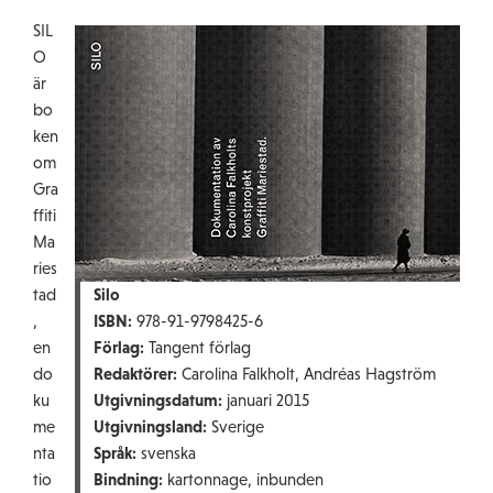
SIL
O
är
bo
ken
om
Gra
ffiti
Ma
ries
tad
Silo
,
ISBN:
978-91-9798425-6
en
Förlag:
Tangent förlag
do
Redaktörer:
Carolina Falkholt, Andréas Hagström
ku
Utgivningsdatum:
januari 2015
me
Utgivningsland:
Sverige
nta
Språk:
svenska
tio
Bindning:
kartonnage, inbunden