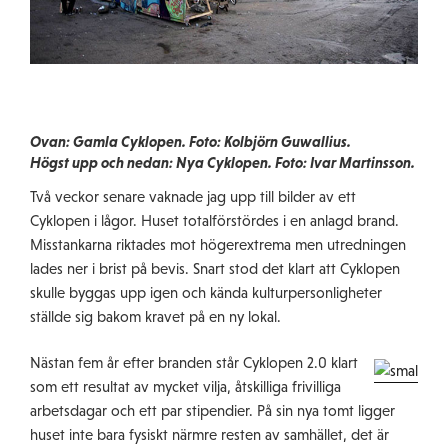
Ovan: Gamla Cyklopen. Foto: Kolbjörn Guwallius.
Högst upp och nedan: Nya Cyklopen. Foto: Ivar Martinsson.
Två veckor senare vaknade jag upp till bilder av ett
Cyklopen i lågor. Huset totalförstördes i en anlagd brand.
Misstankarna riktades mot högerextrema men utredningen
lades ner i brist på bevis. Snart stod det klart att Cyklopen
skulle byggas upp igen och kända kulturpersonligheter
ställde sig bakom kravet på en ny lokal.
Nästan fem år efter branden står Cyklopen 2.0 klart
som ett resultat av mycket vilja, åtskilliga frivilliga
arbetsdagar och ett par stipendier. På sin nya tomt ligger
huset inte bara fysiskt närmre resten av samhället, det är