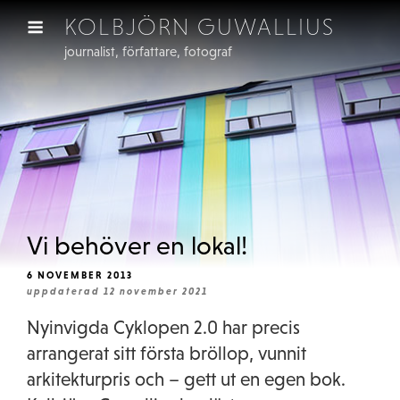
Skip
KOLBJÖRN GUWALLIUS
to
journalist, författare, fotograf
content
Vi behöver en lokal!
POSTED
6 NOVEMBER 2013
ON
uppdaterad 12 november 2021
Nyinvigda Cyklopen 2.0 har precis
arrangerat sitt första bröllop, vunnit
arkitekturpris och – gett ut en egen bok.