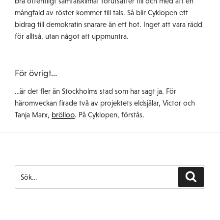
bra offentligt samtalsklimat förutsätter till och med att en
mångfald av röster kommer till tals. Så blir Cyklopen ett
bidrag till demokratin snarare än ett hot. Inget att vara rädd
för alltså, utan något att uppmuntra.
För övrigt…
…är det fler än Stockholms stad som har sagt ja. För
häromveckan firade två av projektets eldsjälar, Victor och
Tanja Marx,
bröllop
. På Cyklopen, förstås.
Search
Search
for: