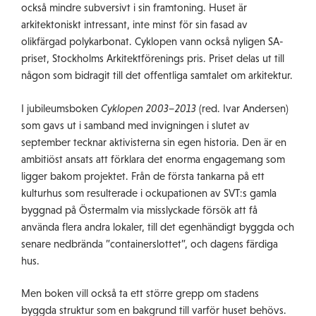
också mindre subversivt i sin framtoning. Huset är
arkitektoniskt intressant, inte minst för sin fasad av
olikfärgad polykarbonat. Cyklopen vann också nyligen SA-
priset, Stockholms Arkitektförenings pris. Priset delas ut till
någon som bidragit till det offentliga samtalet om arkitektur.
I jubileumsboken
Cyklopen 2003–2013
(red. Ivar Andersen)
som gavs ut i samband med invigningen i slutet av
september tecknar aktivisterna sin egen historia. Den är en
ambitiöst ansats att förklara det enorma engagemang som
ligger bakom projektet. Från de första tankarna på ett
kulturhus som resulterade i ockupationen av SVT:s gamla
byggnad på Östermalm via misslyckade försök att få
använda flera andra lokaler, till det egenhändigt byggda och
senare nedbrända ”containerslottet”, och dagens färdiga
hus.
Men boken vill också ta ett större grepp om stadens
byggda struktur som en bakgrund till varför huset behövs.