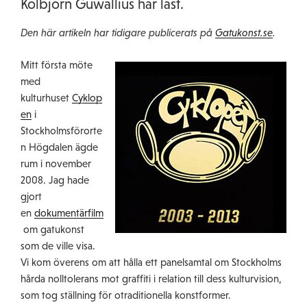
Kolbjörn Guwallius har läst.
Den här artikeln har tidigare publicerats på
Gatukonst.se
.
Mitt första möte
med
kulturhuset
Cyklop
en
i
Stockholmsförorte
n Högdalen ägde
rum i november
2008. Jag hade
gjort
en
dokumentärfilm
om gatukonst
som de ville visa.
Vi kom överens om att hålla ett panelsamtal om Stockholms
hårda nolltolerans mot graffiti i relation till dess kulturvision,
som tog ställning för otraditionella konstformer.