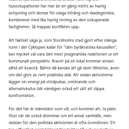
husockupationer har mer än en gång mötts av hastig
avhysning och domar för olaga intrång och skadegörelse,
kombinerat med lika hastig rivning av den ockuperade
fastigheten. Så trappas konflikten upp.
Att faktiskt säga ja, som Stockholms stad gjort efter många
turer i det Cyklopen kallar för ”den byråkratiska karusellen”,
kan mycket väl vara den mest pragmatiska reaktionen ur ett
kommunalt perspektiv. Kravet på en lokal kommer annars
alltid att kvarstå. Bättre då kanske att gå dem tillmötes, även
om det görs av rent praktiska skäl. Att sedan aktivisterna
lägger sin energi på stödpubar, snickrande och
alternativkultur blir nämligen också ett sätt att slippa
konfrontation.
För det här är människor som vill, och kommer att, ta plats.
Visst när de också drömmar om ett annat samhälle, men
rädslan för den politiska aktivismen är ofta överdriven. Ett