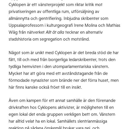
Cyklopen är ett vänsterprojekt som riktar kritik mot
privatiseringen av offentliga rum, utförsäljning av
allmännytta och gentrifiering. Inbjudna skribenter som
Uppsalaprofessorn i kulturgeografi Irene Molina och Mathias
Wåg från nätverket
Allt åt alla
tecknar en alternativ
stadshistoria om segregation och motstånd.
Något som är unikt med Cyklopen är det breda stöd de har
fått, till och med från borgerliga ledarskribenter, trots den
tydliga hemvisten i den utomparlamentariska vänstern.
Mycket har att göra med ett avståndstagande från de
förmodade nynazister som brände ner det förra huset, men
här finns kanske också fröet till en insikt.
Även om kampen för ett annat samhälle är den förenande
drivkraften hos Cyklopens aktivister, är möjligheten till en
egen lokal det enda gruppen verkligen bett om. Vänstern
har alltid velat ha en lokal. Samhällets slentrianmässiga
reaktion på sådana önskemål brukar vara nej, och