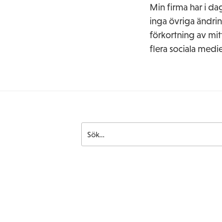
Min firma har i d
inga övriga ändrin
förkortning av mi
flera sociala medi
Search
for: