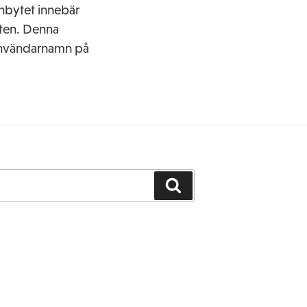
nbytet innebär
eten. Denna
 användarnamn på
Search