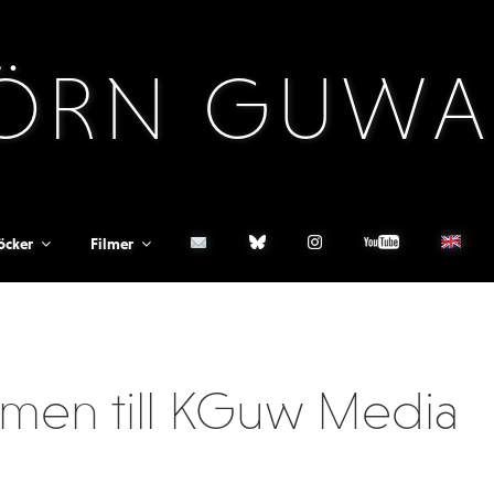
ÖRN GUWA
öcker
Filmer
men till KGuw Media